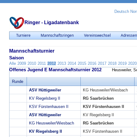
Deutsch
Nor
Ringer - Ligadatenbank
Turniere
Mannschaftsringen
Vereinswechsel
Adresse
Mannschaftsturnier
Saison
Alle
2009
2010
2011
2012
2013
2014
2015
2016
2017
2018
2019
2020
Offenes Jugend E Mannschaftsturnier 2012
Heusweiler, S
Runde
ASV Hüttigweiler
KG Heusweiler/Wiesbach
KV Riegelsberg II
RG Saarbrücken
KSV Fürstenhausen II
KSV Fürstenhausen II
ASV Hüttigweiler
KV Riegelsberg II
KG Heusweiler/Wiesbach
RG Saarbrücken
KV Riegelsberg II
KSV Fürstenhausen II