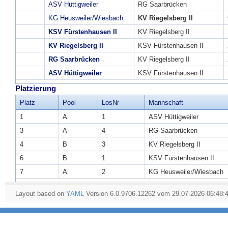
ASV Hüttigweiler
RG Saarbrücken
KG Heusweiler/Wiesbach
KV Riegelsberg II
KSV Fürstenhausen II
KV Riegelsberg II
KV Riegelsberg II
KSV Fürstenhausen II
RG Saarbrücken
KV Riegelsberg II
ASV Hüttigweiler
KSV Fürstenhausen II
Platzierung
Platz
Pool
LosNr
Mannschaft
1
A
1
ASV Hüttigweiler
3
A
4
RG Saarbrücken
4
B
3
KV Riegelsberg II
6
B
1
KSV Fürstenhausen II
7
A
2
KG Heusweiler/Wiesbach
Layout based on
YAML
Version 6.0.9706.12262 vom 29.07.2026 06:48: