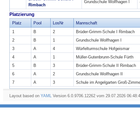
Grundschule Wolfhagen I
Rimbach
Platzierung
Platz
Pool
LosNr
Mannschaft
1
B
2
Brüder-Grimm-Schule I Rimbach
2
B
1
Grundschule Wolfhagen I
3
A
4
Würfelturmschule Hofgeismar
4
A
1
Müller-Gutenbrunn-Schule Fürth
5
B
3
Brüder-Grimm-Schule II Rimbach
6
A
2
Grundschule Wolfhagen II
7
A
3
Schule im Angelgarten Groß-Zimm
Layout based on
YAML
Version 6.0.9706.12262 vom 29.07.2026 06:48: