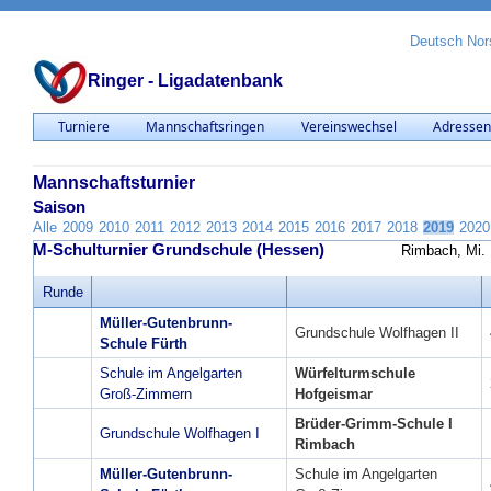
Deutsch
Nor
Ringer - Ligadatenbank
Turniere
Mannschaftsringen
Vereinswechsel
Adresse
Mannschaftsturnier
Saison
Alle
2009
2010
2011
2012
2013
2014
2015
2016
2017
2018
2019
2020
M-Schulturnier Grundschule (Hessen)
Rimbach, Mi. 
Runde
Müller-Gutenbrunn-
Grundschule Wolfhagen II
Schule Fürth
Schule im Angelgarten
Würfelturmschule
Groß-Zimmern
Hofgeismar
Brüder-Grimm-Schule I
Grundschule Wolfhagen I
Rimbach
Müller-Gutenbrunn-
Schule im Angelgarten