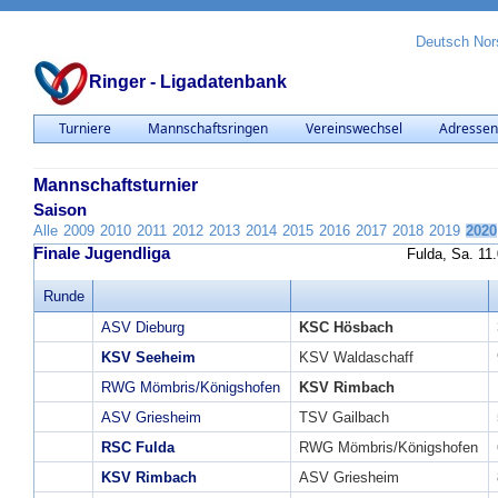
Deutsch
Nor
Ringer - Ligadatenbank
Turniere
Mannschaftsringen
Vereinswechsel
Adresse
Mannschaftsturnier
Saison
Alle
2009
2010
2011
2012
2013
2014
2015
2016
2017
2018
2019
2020
Finale Jugendliga
Fulda, Sa. 11
Runde
ASV Dieburg
KSC Hösbach
KSV Seeheim
KSV Waldaschaff
RWG Mömbris/Königshofen
KSV Rimbach
ASV Griesheim
TSV Gailbach
RSC Fulda
RWG Mömbris/Königshofen
KSV Rimbach
ASV Griesheim