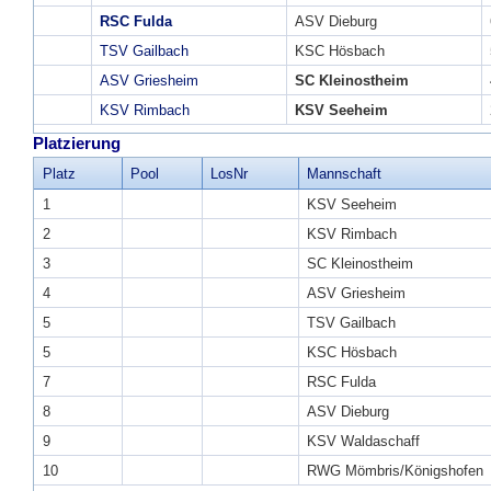
RSC Fulda
ASV Dieburg
TSV Gailbach
KSC Hösbach
ASV Griesheim
SC Kleinostheim
KSV Rimbach
KSV Seeheim
Platzierung
Platz
Pool
LosNr
Mannschaft
1
KSV Seeheim
2
KSV Rimbach
3
SC Kleinostheim
4
ASV Griesheim
5
TSV Gailbach
5
KSC Hösbach
7
RSC Fulda
8
ASV Dieburg
9
KSV Waldaschaff
10
RWG Mömbris/Königshofen