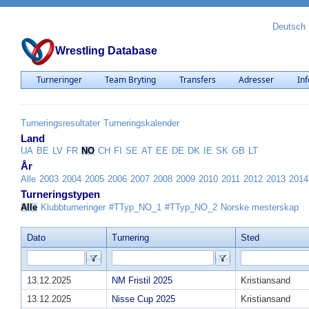
Deutsch
Wrestling Database
Turneringer
Team Bryting
Transfers
Adresser
Inf
Turneringsresultater
Turneringskalender
Land
UA
BE
LV
FR
NO
CH
FI
SE
AT
EE
DE
DK
IE
SK
GB
LT
År
Alle
2003
2004
2005
2006
2007
2008
2009
2010
2011
2012
2013
2014
Turneringstypen
Alle
Klubbturneringer
#TTyp_NO_1
#TTyp_NO_2
Norske mesterskap
Dato
Turnering
Sted
13.12.2025
NM Fristil 2025
Kristiansand
13.12.2025
Nisse Cup 2025
Kristiansand