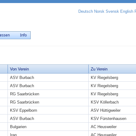
Deutsch
Norsk
Svensk
English
essen
Info
Von Verein
Zu Verein
ASV Burbach
KV Riegelsberg
ASV Burbach
KV Riegelsberg
RG Saarbrücken
KV Riegelsberg
RG Saarbrücken
KSV Köllerbach
KSV Eppelborn
ASV Hüttigweiler
ASV Burbach
KSV Fürstenhausen
Bulgarien
AC Heusweiler
Iran
AC Heusweiler