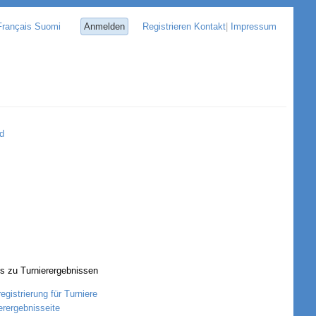
Français
Suomi
Anmelden
Registrieren
Kontakt
|
Impressum
d
ks zu Turnierergebnissen
egistrierung für Turniere
erergebnisseite