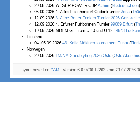
29.08.2026 WESER POWER CUP
Achim
(
Niedersachsen
05.09.2026 1. Alfred Tischendorf Gedenkturnier
Jena
(
Thü
12.09.2026
3. Aline Rotter Focken Turnier 2026
Gersweile
12.09.2026 4. Erfurter Puffbohnen Turnier
99089 Erfurt
(
Th
19.09.2026 MDEM Gr. - röm.U 10 und U 12
14943 Lucken
Finnland
04.-05.09.2026
43. Kalle Mäkinen tournament
Turku
(
Finn
Norwegen
29.08.2026
LM/NM Sandbryting 2026
Oslo
(
Oslo Akershu
Layout based on
YAML
Version 6.0.9706.12262 vom 29.07.2026 0