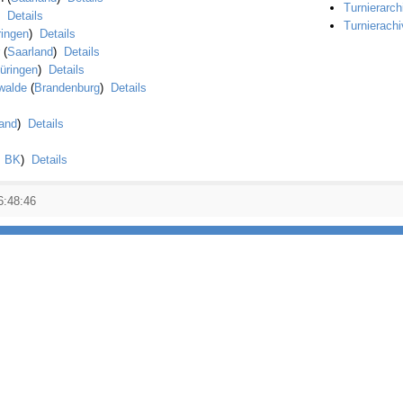
Turnierarch
)
Details
Turnierachi
ringen
)
Details
r
(
Saarland
)
Details
üringen
)
Details
walde
(
Brandenburg
)
Details
land
)
Details
s BK
)
Details
6:48:46