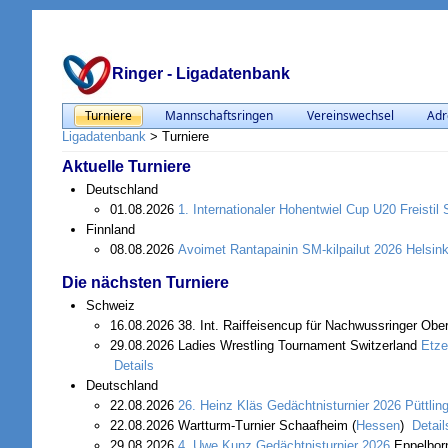
Ringer - Ligadatenbank
Turniere
Mannschaftsringen
Vereinswechsel
Adr
Ligadatenbank
>
Turniere
Aktuelle Turniere
Deutschland
01.08.2026
1. Internationaler Hohentwiel Cup U20 Freistil
Finnland
08.08.2026
Avoimet Rantapainin SM-kilpailut 2026
Helsink
Die nächsten Turniere
Schweiz
16.08.2026 38. Int. Raiffeisencup für Nachwussringer Oberr
29.08.2026 Ladies Wrestling Tournament Switzerland
Etzel
Details
Deutschland
22.08.2026
26. Heinz Kläs Gedächtnisturnier 2026
Püttlin
22.08.2026 Wartturm-Turnier Schaafheim (
Hessen
)
Detail
29.08.2026
4. Uwe Kunz Gedächtnisturnier 2026
Eppelborn