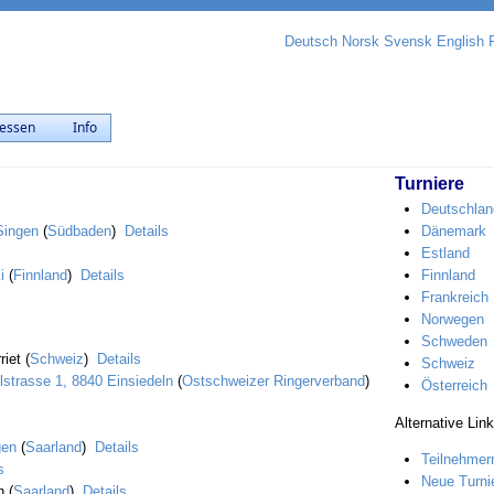
Deutsch
Norsk
Svensk
English
essen
Info
Turniere
Deutschlan
Singen
(
Südbaden
)
Details
Dänemark
Estland
i
(
Finnland
)
Details
Finnland
Frankreich
Norwegen
Schweden
iet (
Schweiz
)
Details
Schweiz
strasse 1, 8840 Einsiedeln
(
Ostschweizer Ringerverband
)
Österreich
Alternative Lin
gen
(
Saarland
)
Details
Teilnehmerr
s
Neue Turni
 (
Saarland
)
Details