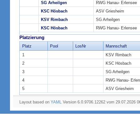
SG Arheilgen
RWG Hanau- Erlensee
KSC Hösbach
ASV Griesheim
KSV Rimbach
SG Arheilgen
KSC Hösbach
RWG Hanau- Erlensee
Platzierung
Platz
Pool
LosNr
Mannschaft
1
KSV Rimbach
2
KSC Hösbach
3
SG Arheilgen
4
RWG Hanau- Erle
5
ASV Griesheim
Layout based on
YAML
Version 6.0.9706.12262 vom 29.07.2026 0