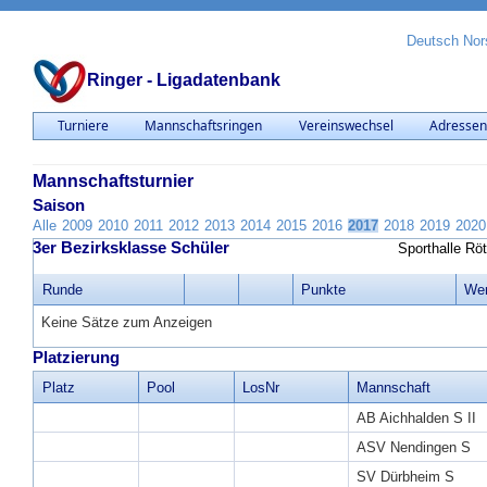
Deutsch
Nor
Ringer - Ligadatenbank
Turniere
Mannschaftsringen
Vereinswechsel
Adresse
Mannschaftsturnier
Saison
Alle
2009
2010
2011
2012
2013
2014
2015
2016
2017
2018
2019
2020
3er Bezirksklasse Schüler
Sporthalle Rö
Runde
Punkte
Wer
Keine Sätze zum Anzeigen
Platzierung
Platz
Pool
LosNr
Mannschaft
AB Aichhalden S II
ASV Nendingen S
SV Dürbheim S