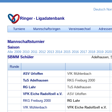
Deutsch
Nor
Ringer - Ligadatenbank
Turniere
Mannschaftsringen
Vereinswechsel
Adresse
Mannschaftsturnier
Saison
Alle
2009
2010
2011
2012
2013
2014
2015
2016
2017
2018
2019
2020
SBMM Schüler
Adelhausen, S
Runde
ASV Urloffen
VfK Mühlenbach
TuS Adelhausen
RKG Freiburg 2000
RG Lahr
TuS Adelhausen
VFK Eiche Radolfzell e.V.
ASV Urloffen
RKG Freiburg 2000
RG Lahr
VfK Mühlenbach
VFK Eiche Radolfzell e.V.