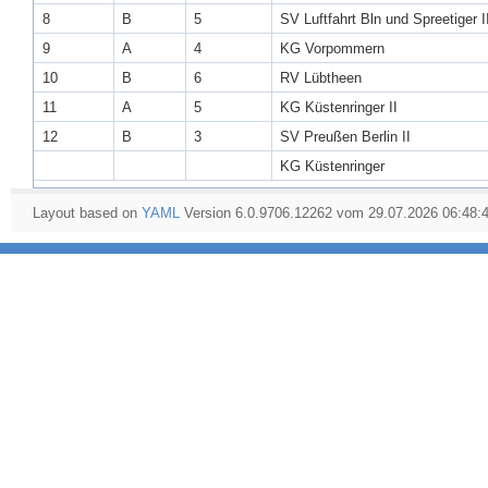
8
B
5
SV Luftfahrt Bln und Spreetiger I
9
A
4
KG Vorpommern
10
B
6
RV Lübtheen
11
A
5
KG Küstenringer II
12
B
3
SV Preußen Berlin II
KG Küstenringer
Layout based on
YAML
Version 6.0.9706.12262 vom 29.07.2026 06:48: