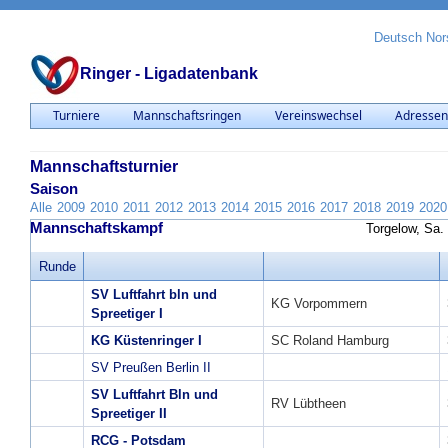
Deutsch
Nor
Ringer - Ligadatenbank
Turniere
Mannschaftsringen
Vereinswechsel
Adresse
Mannschaftsturnier
Saison
Alle
2009
2010
2011
2012
2013
2014
2015
2016
2017
2018
2019
2020
Mannschaftskampf
Torgelow, Sa.
Runde
SV Luftfahrt bln und
KG Vorpommern
Spreetiger I
KG Küstenringer I
SC Roland Hamburg
SV Preußen Berlin II
SV Luftfahrt Bln und
RV Lübtheen
Spreetiger II
RCG - Potsdam