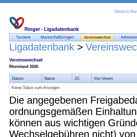
Deutsch
Nor
Ringer - Ligadatenbank
Turniere
Mannschaftsringen
Vereinswechsel
Adresse
Ligadatenbank
Vereinswec
>
Vereinswechsel
Rheinland 2026
Datum
Name
JG
Von Verein
Keine Sätze zum Anzeigen
Die angegebenen Freigabedat
ordnungsgemäßen Einhaltung
können aus wichtigen Gründe
Wechselgebühren nicht) von