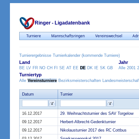
Ringer - Ligadatenbank
Turniere
Mannschaftsringen
Vereinswechsel
Adr
Turnierergebnisse
Turnierkalender (kommende Turniere)
Land
Jahr
BE
LV
FR
NO
CH
FI
SE
AT
EE
DE
DK
IE
SK
GB
Alle
2001
Turniertyp
Alle
Vereinsturniere
Bezirksmeisterschaften
Landesmeisterschaf
Datum
Turnier
16.12.2017
29. Weihnachtsturnier des SAV Torgelow
09.12.2017
Herbert-Albrecht-Gedenkturnier
09.12.2017
Nikolausturnier 2017 des RC Cottbus
03.12.2017
Sparkassenpokal 2017