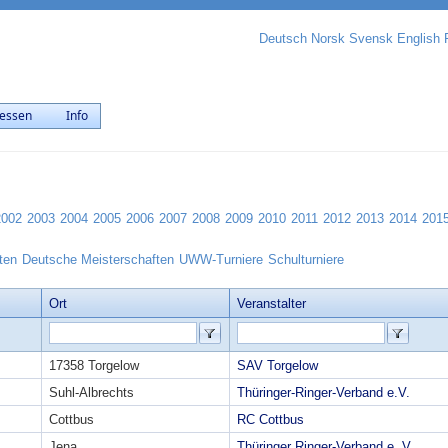
Deutsch
Norsk
Svensk
English
essen
Info
2002
2003
2004
2005
2006
2007
2008
2009
2010
2011
2012
2013
2014
201
ten
Deutsche Meisterschaften
UWW-Turniere
Schulturniere
Ort
Veranstalter
17358 Torgelow
SAV Torgelow
Suhl-Albrechts
Thüringer-Ringer-Verband e.V.
Cottbus
RC Cottbus
Jena
Thüringer Ringer-Verband e. V.