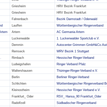
Griesheim
HRV Bezirk Frankfurt
Griesheim
HRV Bezirk Frankfurt
Fahrenbach
Bezirk Darmstadt / Odenwald
nd
Lauffen
Württembergischer Ringerverband
Artern
Artern
AC Germania Artern
Luckenwalde
1. Luckenwalder Sportclub e.V.
Demmin
Autocenter Grimmen GmbH&Co.Aut
Remseck
WRV Bezirk 1 Stuttgart
.
Rimbach
Hessischer Ringer-Verband
Ludwigshafen
Ringer Verband Pfalz
Waltershausen
Thüringer-Ringer-Verband e.V.
Berlin
Berliner Ringer-Verband
Schlichten
Württembergischer Ringerverband Be
Kleinostheim
Hessischer Ringer Verband e.V.
Frankfurt_ Oder
RSV_ Hansa_90 Frankfurt_Oder
Radolfzell
Südbadischer Ringerverband