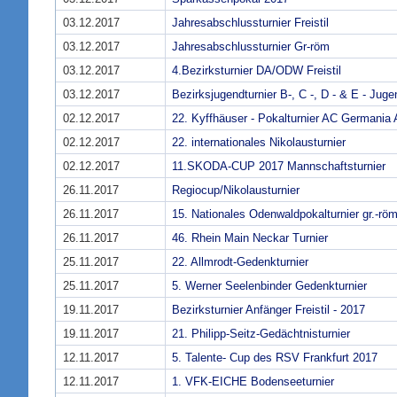
03.12.2017
Jahresabschlussturnier Freistil
03.12.2017
Jahresabschlussturnier Gr-röm
03.12.2017
4.Bezirksturnier DA/ODW Freistil
03.12.2017
Bezirksjugendturnier B-, C -, D - & E - Juge
02.12.2017
22. Kyffhäuser - Pokalturnier AC Germania 
02.12.2017
22. internationales Nikolausturnier
02.12.2017
11.SKODA-CUP 2017 Mannschaftsturnier
26.11.2017
Regiocup/Nikolausturnier
26.11.2017
15. Nationales Odenwaldpokalturnier gr.-röm
26.11.2017
46. Rhein Main Neckar Turnier
25.11.2017
22. Allmrodt-Gedenkturnier
25.11.2017
5. Werner Seelenbinder Gedenkturnier
19.11.2017
Bezirksturnier Anfänger Freistil - 2017
19.11.2017
21. Philipp-Seitz-Gedächtnisturnier
12.11.2017
5. Talente- Cup des RSV Frankfurt 2017
12.11.2017
1. VFK-EICHE Bodenseeturnier