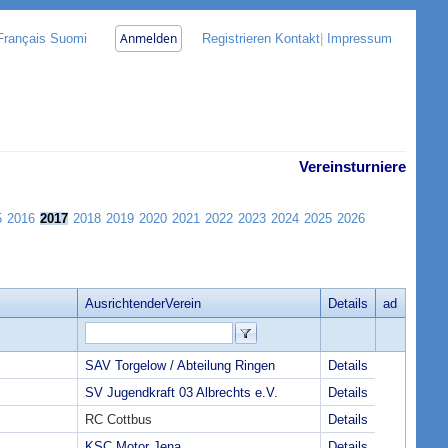
Anmelden
Français
Suomi
Registrieren
Kontakt
|
Impressum
Vereinsturniere
5
2016
2017
2018
2019
2020
2021
2022
2023
2024
2025
2026
AusrichtenderVerein
Details
ad
SAV Torgelow / Abteilung Ringen
Details
SV Jugendkraft 03 Albrechts e.V.
Details
RC Cottbus
Details
KSC Motor Jena
Details