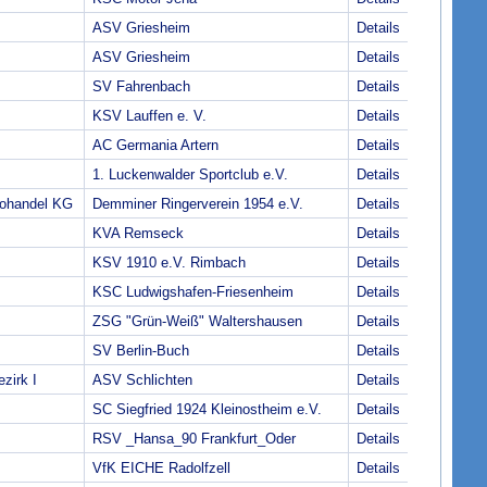
ASV Griesheim
Details
ASV Griesheim
Details
SV Fahrenbach
Details
KSV Lauffen e. V.
Details
AC Germania Artern
Details
1. Luckenwalder Sportclub e.V.
Details
ohandel KG
Demminer Ringerverein 1954 e.V.
Details
KVA Remseck
Details
KSV 1910 e.V. Rimbach
Details
KSC Ludwigshafen-Friesenheim
Details
ZSG "Grün-Weiß" Waltershausen
Details
SV Berlin-Buch
Details
zirk I
ASV Schlichten
Details
SC Siegfried 1924 Kleinostheim e.V.
Details
RSV _Hansa_90 Frankfurt_Oder
Details
VfK EICHE Radolfzell
Details