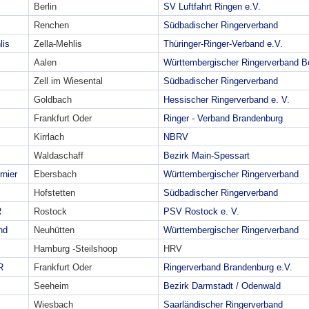
Berlin
SV Luftfahrt Ringen e.V.
Renchen
Südbadischer Ringerverband
lis
Zella-Mehlis
Thüringer-Ringer-Verband e.V.
Aalen
Württembergischer Ringerverband Be
Zell im Wiesental
Südbadischer Ringerverband
Goldbach
Hessischer Ringerverband e. V.
Frankfurt Oder
Ringer - Verband Brandenburg
Kirrlach
NBRV
Waldaschaff
Bezirk Main-Spessart
rnier
Ebersbach
Württembergischer Ringerverband
Hofstetten
Südbadischer Ringerverband
R
Rostock
PSV Rostock e. V.
nd
Neuhütten
Württembergischer Ringerverband
Hamburg -Steilshoop
HRV
R
Frankfurt Oder
Ringerverband Brandenburg e.V.
Seeheim
Bezirk Darmstadt / Odenwald
Wiesbach
Saarländischer Ringerverband