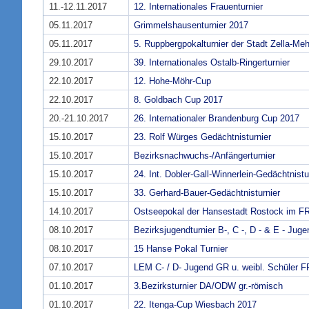
11.-12.11.2017
12. Internationales Frauenturnier
05.11.2017
Grimmelshausenturnier 2017
05.11.2017
5. Ruppbergpokalturnier der Stadt Zella-Meh
29.10.2017
39. Internationales Ostalb-Ringerturnier
22.10.2017
12. Hohe-Möhr-Cup
22.10.2017
8. Goldbach Cup 2017
20.-21.10.2017
26. Internationaler Brandenburg Cup 2017
15.10.2017
23. Rolf Würges Gedächtnisturnier
15.10.2017
Bezirksnachwuchs-/Anfängerturnier
15.10.2017
24. Int. Dobler-Gall-Winnerlein-Gedächtnistu
15.10.2017
33. Gerhard-Bauer-Gedächtnisturnier
14.10.2017
Ostseepokal der Hansestadt Rostock im F
08.10.2017
Bezirksjugendturnier B-, C -, D - & E - Juge
08.10.2017
15 Hanse Pokal Turnier
07.10.2017
LEM C- / D- Jugend GR u. weibl. Schüler F
01.10.2017
3.Bezirksturnier DA/ODW gr.-römisch
01.10.2017
22. Itenga-Cup Wiesbach 2017