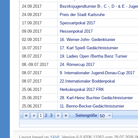
24.09.2017
Bezirksjugendturnier B-, C -, D - & E - Juge
24.09.2017
Preis der Stadt Karlsruhe
17.09.2017
Spessartpokal 2017
09.09.2017
Hessenpokal 2017
02.09.2017
16. Werner-John- Gedenktunier
16.07.2017
17. Karl Spieß Gedächtnisturnier
08.07.2017
19. Ladies Open /Bertha Benz Turnier
08.-09.07.2017
24. Römercup 2017
08.07.2017
9. Internationaler Jugend-Donau-Cup 2017
08.07.2017
22.Internationaler Boddenpokal
25.06.2017
Herkulespokal 2017 FRK
25.06.2017
28. Karl-Heinz Buchter Gedächtnisturnier
25.06.2017
11. Benno-Becker-Gedächtnisturnier
1
2
3
Seitengröße
Layout based on
YAML
Version 6.0.9706.12262 vom 29.07.2026 0