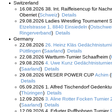
Switzerland
16.08.2026 38. Int. Raiffeisencup für Nach
Oberriet (
Schweiz
)
Details
29.08.2026 Ladies Wrestling Tournament S
Etzelstrasse 1, 8840 Einsiedeln
(
Ostschwei
Ringerverband
)
Details
Germany
22.08.2026
26. Heinz Kläs Gedächtnisturn
Püttlingen
(
Saarland
)
Details
22.08.2026 Wartturm-Turnier Schaafheim (
29.08.2026
4. Uwe Kunz Gedächtnisturnie
(
Saarland
)
Details
29.08.2026 WESER POWER CUP
Achim
(
Details
05.09.2026 1. Alfred Tischendorf Gedenktu
(
Thüringen
)
Details
12.09.2026
3. Aline Rotter Focken Turnier
(
Saarland
)
Details
12.09.2026 4. Erfurter Puffbohnen Turnier
9