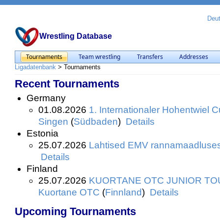
Deu
Wrestling Database
Tournaments
Team wrestling
Transfers
Addresses
Ligadatenbank
>
Tournaments
Recent Tournaments
Germany
01.08.2026
1. Internationaler Hohentwiel C
Singen
(
Südbaden
)
Details
Estonia
25.07.2026
Lahtised EMV rannamaadluse
Details
Finland
25.07.2026
KUORTANE OTC JUNIOR T
Kuortane OTC
(
Finnland
)
Details
Upcoming Tournaments